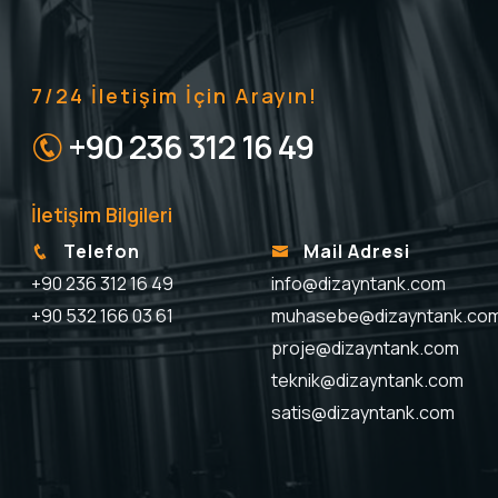
7/24 İletişim İçin Arayın!
+90 236 312 16 49
İletişim Bilgileri
Telefon
Mail Adresi
+90 236 312 16 49
info@dizayntank.com
+90 532 166 03 61
muhasebe@dizayntank.co
proje@dizayntank.com
teknik@dizayntank.com
satis@dizayntank.com