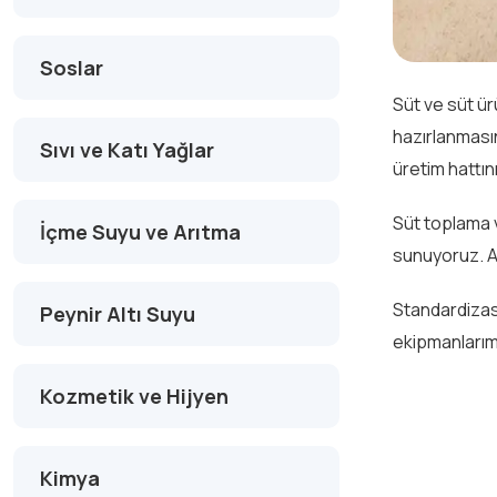
Soslar
Süt ve süt ü
hazırlanmasın
Sıvı ve Katı Yağlar
üretim hattın
Süt toplama v
İçme Suyu ve Arıtma
sunuyoruz. A
Standardizasy
Peynir Altı Suyu
ekipmanlarımı
Kozmetik ve Hijyen
Kimya