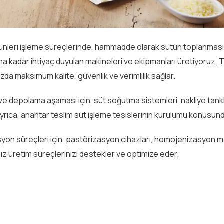
rünleri işleme süreçlerinde, hammadde olarak sütün toplanmas
a kadar ihtiyaç duyulan makineleri ve ekipmanları üretiyoruz. Tasa
ızda maksimum kalite, güvenlik ve verimlilik sağlar.
e depolama aşaması için, süt soğutma sistemleri, nakliye tankl
yrıca, anahtar teslim süt işleme tesislerinin kurulumu konusun
on süreçleri için, pastörizasyon cihazları, homojenizasyon mak
z üretim süreçlerinizi destekler ve optimize eder.