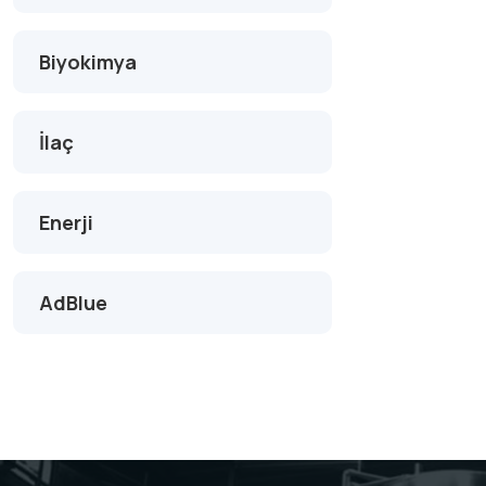
Biyokimya
İlaç
Enerji
AdBlue