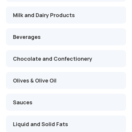
İletişim
Çikolata Tankları
Proje ve Danışmanlık
Milk and Dairy Products
Süt Tankları
Montaj ve Devreye Alma
Zeytinyağı Tankları
Otomasyon ve Yazılım
Beverages
Meyve Suyu Tankları
Servis ve Yedek Parça
Chocolate and Confectionery
Alkol Proses Tankları
Kimya Tankları
Olives & Olive Oil
AdBlue Tankları
Sauces
Liquid and Solid Fats