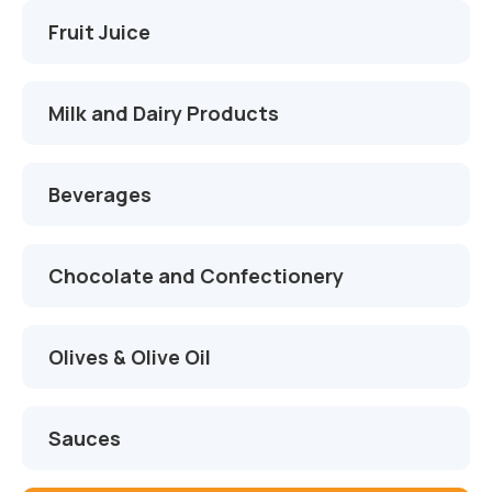
İletişim
Çikolata Tankları
Proje ve Danışmanlık
Fruit Juice
Süt Tankları
Montaj ve Devreye Alma
Milk and Dairy Products
Zeytinyağı Tankları
Otomasyon ve Yazılım
Meyve Suyu Tankları
Servis ve Yedek Parça
Beverages
Alkol Proses Tankları
Chocolate and Confectionery
Kimya Tankları
AdBlue Tankları
Olives & Olive Oil
Sauces