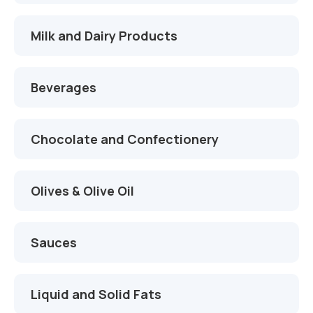
İletişim
Çikolata Tankları
Proje ve Danışmanlık
Milk and Dairy Products
Süt Tankları
Montaj ve Devreye Alma
Zeytinyağı Tankları
Otomasyon ve Yazılım
Beverages
Meyve Suyu Tankları
Servis ve Yedek Parça
Chocolate and Confectionery
Alkol Proses Tankları
Kimya Tankları
Olives & Olive Oil
AdBlue Tankları
Sauces
Liquid and Solid Fats