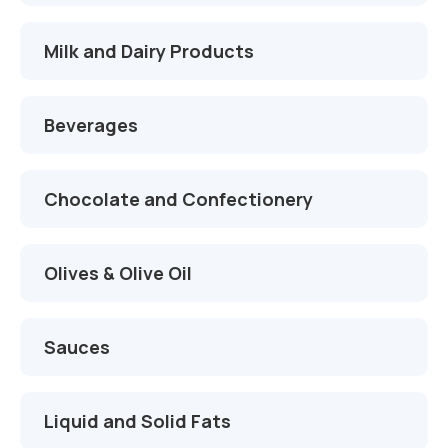
İletişim
Çikolata Tankları
Proje ve Danışmanlık
Milk and Dairy Products
Süt Tankları
Montaj ve Devreye Alma
Zeytinyağı Tankları
Otomasyon ve Yazılım
Beverages
Meyve Suyu Tankları
Servis ve Yedek Parça
Chocolate and Confectionery
Alkol Proses Tankları
Kimya Tankları
Olives & Olive Oil
AdBlue Tankları
Sauces
Liquid and Solid Fats